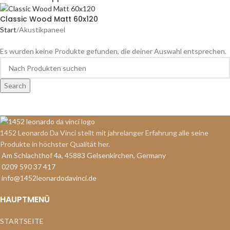
Classic Wood Matt 60x120
Start
Akustikpaneel
Es wurden keine Produkte gefunden, die deiner Auswahl entsprechen.
Search
1452 Leonardo Da Vinci stellt mit jahrelanger Erfahrung alle seine
Produkte in höchster Qualität her.
Am Schlachthof 4a, 45883 Gelsenkirchen, Germany
0209 590 37 417
info@1452leonardodavinci.de
HAUPTMENÜ
STARTSEITE